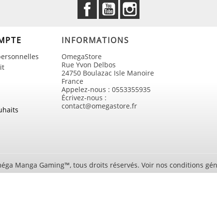
Facebook
YouTube
Instagram
MPTE
INFORMATIONS
personnelles
OmegaStore
Rue Yvon Delbos
it
24750 Boulazac Isle Manoire
France
Appelez-nous :
0553355935
Écrivez-nous :
contact@omegastore.fr
uhaits
éga Manga Gaming™, tous droits réservés. Voir nos conditions gén